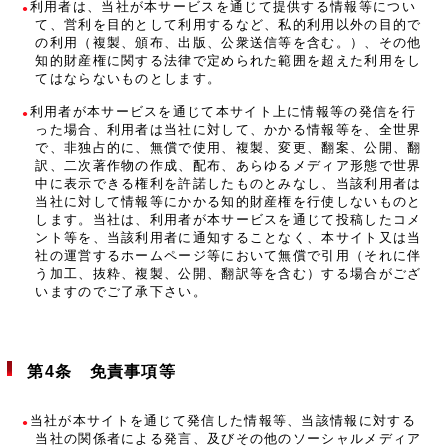
利用者は、当社が本サービスを通じて提供する情報等につい
て、営利を目的として利用するなど、私的利用以外の目的で
の利用（複製、頒布、出版、公衆送信等を含む。）、その他
知的財産権に関する法律で定められた範囲を超えた利用をし
てはならないものとします。
利用者が本サービスを通じて本サイト上に情報等の発信を行
った場合、利用者は当社に対して、かかる情報等を、全世界
で、非独占的に、無償で使用、複製、変更、翻案、公開、翻
訳、二次著作物の作成、配布、あらゆるメディア形態で世界
中に表示できる権利を許諾したものとみなし、当該利用者は
当社に対して情報等にかかる知的財産権を行使しないものと
します。当社は、利用者が本サービスを通じて投稿したコメ
ント等を、当該利用者に通知することなく、本サイト又は当
社の運営するホームページ等において無償で引用（それに伴
う加工、抜粋、複製、公開、翻訳等を含む）する場合がござ
いますのでご了承下さい。
第4条 免責事項等
当社が本サイトを通じて発信した情報等、当該情報に対する
当社の関係者による発言、及びその他のソーシャルメディア